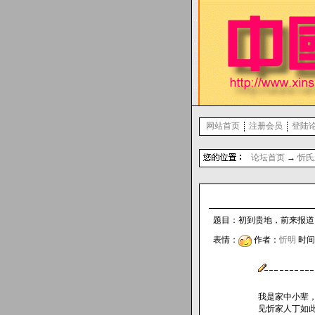
网站首页
注册会员
登陆
论坛首页
→
忻氏
题目：初到贵地，前来报道，鄙
表情：
作者：
忻明
时间 2
我是家中小辈
见忻家人丁如