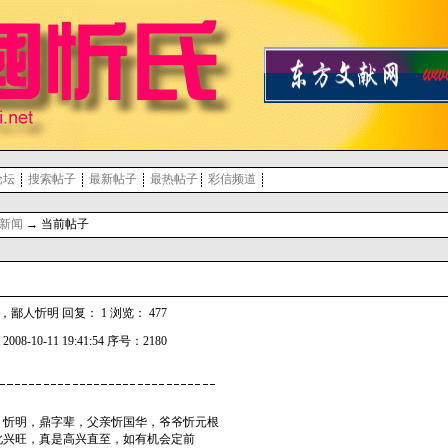
论坛
搜索帖子
最新帖子
最热帖子
彩信频道
新闻
→ 当前帖子
人忻明 回复： 1 浏览： 477
008-10-11 19:41:54 序号：2180
，忻明，鼎字辈，父亲忻国华，爷爷忻元根
此兴旺，真是高兴直至，如有机会定前