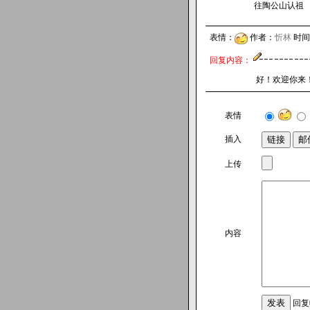
往陶公山认祖
表情：
作者：
忻林
时间 2
回复内容：
好！欢迎你来
表情
插入
上传
内容
回复