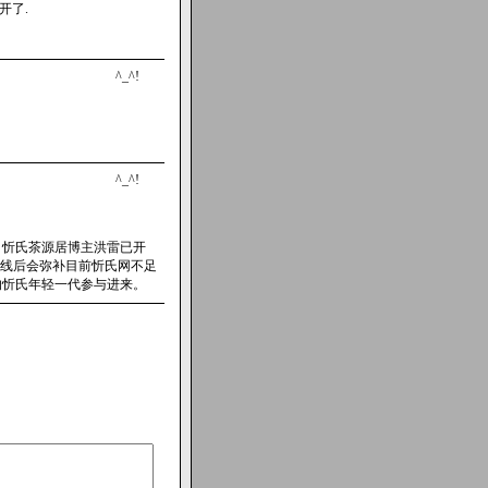
开了.
^_^!
^_^!
，忻氏茶源居博主洪雷已开
联线后会弥补目前忻氏网不足
的忻氏年轻一代参与进来。