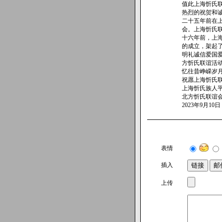
值此上海忻氏
热烈的祝贺和
二十五年前在
会。上海忻氏
十六年前，上
的成立，架起
明礼诚信爱国
方忻氏联谊活
忆往昔峥嵘岁
祝愿上海忻氏
上海忻氏族人
北方忻氏联谊
2023年9月10日
表情
插入
上传