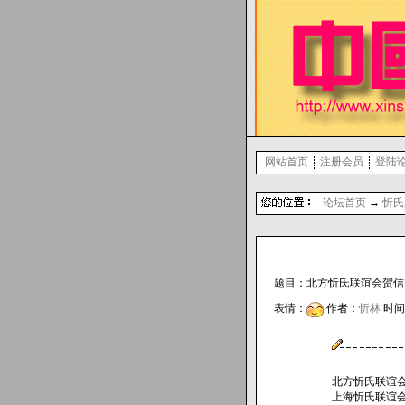
网站首页
注册会员
登陆
论坛首页
→
忻氏
题目：北方忻氏联谊会贺信 回
表情：
作者：
忻林
时间 2
北方忻氏联谊
上海忻氏联谊