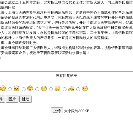
联谊会成立二十五周年之际，北方忻氏联谊会代表全体北方忻氏族人，向上海忻氏联谊
诚挚的问候！
上海，上海忻氏的先贤凭着淳朴善良的宗亲理念，约聚族中热心于血脉相连的鱼水亲朋
联谊会的创建具有划时代的历史意义，它标志着忻氏以血缘为纽带的交往开始向以血脉
海忻氏联谊会的精英组团踏访北方，进行寻亲考察，开启了南北忻氏交流的先河，促成
了南北忻氏联谊的桥梁，“天下忻氏一家亲”的理念开始在广大忻氏族群中日益根深蒂固
爱乡，沟通团结互助发展，永远是忻氏联谊的主题和宗旨。二十五年来，上海忻氏联谊
动的标杆，上海忻氏族人的严谨务实，一直是北方忻氏族人的示范楷模。
月稠，看今朝逐梦好时光。
联谊会继续团结凝聚广大忻氏族人，继续成为构建和谐社会的表率，祝愿忻氏联谊活动
平安健康阖家欢乐，祝愿天下忻氏宗亲联谊活动永恒永远！
会
没有回复帖子