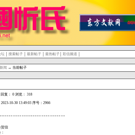
论坛
搜索帖子
最新帖子
最热帖子
彩信频道
新闻
→ 当前帖子
复： 0 浏览： 318
023-10-30 13:49:03 序号：2966
会贺信
会：