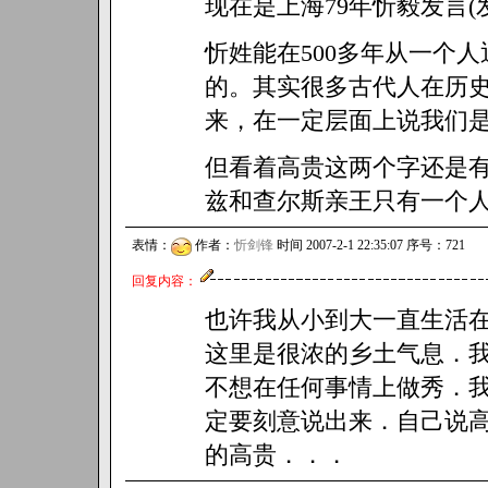
现在是上海79年忻毅发言(
忻姓能在500多年从一个
的。其实很多古代人在历
来，在一定层面上说我们
但看着高贵这两个字还是
兹和查尔斯亲王只有一个
表情：
作者：
忻剑锋
时间 2007-2-1 22:35:07 序号：721
回复内容：
也许我从小到大一直生活
这里是很浓的乡土气息．
不想在任何事情上做秀．
定要刻意说出来．自己说
的高贵．．．