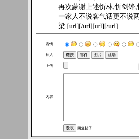
再次蒙谢上述忻林,忻剑锋,忻
一家人不说客气话更不说两
梁 [url][/url][url][/url]
表情
插入
上传
内容
回复帖子