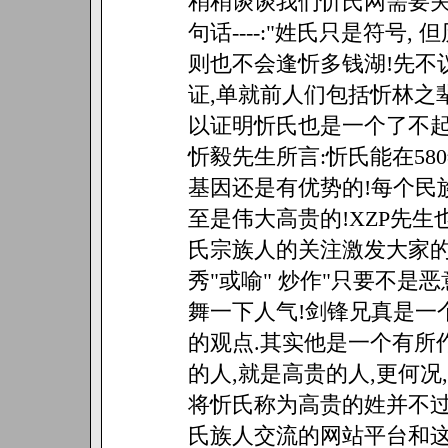
稍稍谈谈我们忻氏网需要关
句话----:"姓氏只是符号,
则也不会逢忻多钱湖!先不
证,单就前人们包括忻林之
以证明忻氏也是一个了不起
忻毅先生所言:忻氏能在5
基因还是有优势的!每个民
至是伟大高贵的!XZP先生
氏宗族人的关注激发大家的
秀"或喻" 炒作"只要不是
舞一下人气!剑锋兄真是一
的观点.其实他是一个有所
的人,就是高贵的人,更何
将忻氏称为高贵的姓并不过
氏族人交流的网站平台和这