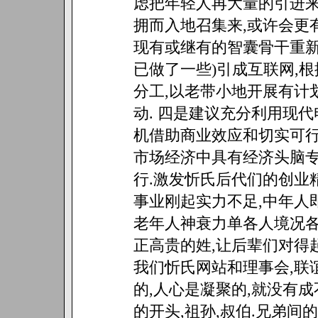
虑把年轻人再大量的引进来
拥而入地召集来,或许会更
现有或继有的智囊骨干重新
已做了一些)引成互联网,根
分工,以老带小地开展有计
动. 四是建议充分利用现
机借助商业效应和切实可行
市场经济中具有经济头脑专
行.激发忻氏后代们的创业精
事业刚起实力不足,中年人
老年人神衰力单各人境况各
正高贵的姓,让后辈们对得起
我们忻氏网站和理事会,联
的,人心是凝聚的,就没有
的开头,祖孙,叔伯.兄弟间