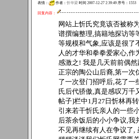
表情：
作者：
忻华梁
时间 2007-12-27 2:39:49 序号：1553
回复内容：
网站上忻氏究竟该否被称为
谱撰编整理,搞籍地探访等
等规模和气象,应该是很了不
人的才华和拳拳爱家心,作
感激之! 我是几天前前偶然
正宗的陶公山后裔,第一次
了一次登门招呼后,花了一
氏后代骄傲,真是感叹万千又
帖子]栏中1月27日忻林再
引来若干忻氏亲人的一些小
后茶余饭后的小小争议,我
不见再继续有人在争议了,