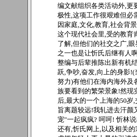
编文献组织各类活动外,更
极性,这项工作很艰难但必
因家庭,文化,教育,社会背
这个现代社会里,受的教育
了解,但他们的社交之广,
之一也是让忻氏后继有人啊
整编与后辈推陈出新有机结
跃,争吵,奋发,向上的身影
努力)有他们在海内海外及
族要看到的繁荣景象!然现实上
后,最大的一个上海的50岁
旨离题较远!我轧进去汗颜又
宠"一起疯疯? 呵呵! 忻
还有,忻氏网上,以及相关