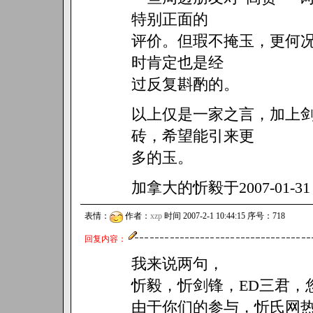
特别正面的
评价。但瑕不掩玉，更何
时肯定也是经
过反复斟酌的。
以上仅是一家之言，加上
砖，希望能引来更
多的玉。
加拿大的忻毅于2007-01-31
表情：
作者：
xzp
时间 2007-2-1 10:44:15 序号：718
回复内容：
我来说两句，
忻毅，忻剑锋，ED三君，
由于你们的参与，忻氏网