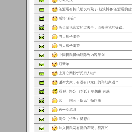
心诚则灵
茶源居有忻氏朋友相聚了(新浪博客:茶源居的普
感悟“乡音”
听长辈说家族的过去事，请关注我的提议。
与大狮子喝茶
与大狮子喝茶
中国忻氏博物馆陈列内容策划
迎新年
上开心网找忻氏后人啦!!!
谢谢大家，有没有张家口的详细家谱？
看 续--陶公 （忻氏）畅想曲 有感
续——陶公（忻氏）畅想曲
再一次感谢
陶公（忻氏）畅想曲
加入忻氏网有新的发现，很高兴