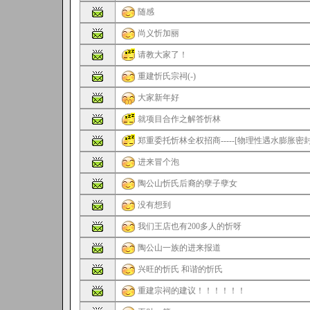
随感
尚义忻加丽
请教大家了！
重建忻氏宗祠(-)
大家新年好
就项目合作之解答忻林
郑重委托忻林全权招商-----[物理性遇水膨胀密封
进来冒个泡
陶公山忻氏后裔的孽子孽女
没有想到
我们王店也有200多人的忻呀
陶公山一族的进来报道
兴旺的忻氏 和谐的忻氏
重建宗祠的建议！！！！！！