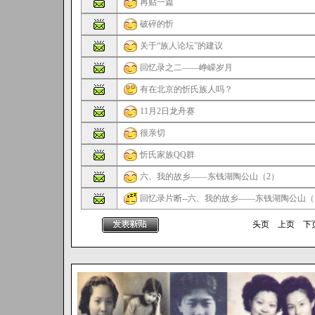
再贴一篇
破碎的忻
关于“族人论坛”的建议
回忆录之二——峥嵘岁月
有在北京的忻氏族人吗？
11月2日龙舟赛
很亲切
忻氏家族QQ群
六、我的故乡——东钱湖陶公山（2）
回忆录片断--六、我的故乡——东钱湖陶公山（
头页 上页 下