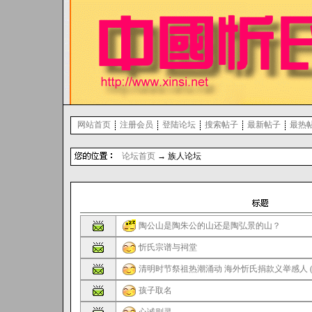
网站首页
注册会员
登陆论坛
搜索帖子
最新帖子
最热
论坛首页
→ 族人论坛
陶公山是陶朱公的山还是陶弘景的山？
忻氏宗谱与祠堂
清明时节祭祖热潮涌动 海外忻氏捐款义举感人 (
孩子取名