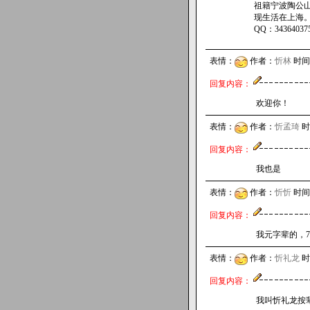
祖籍宁波陶公
现生活在上海
QQ：343640375
表情：
作者：
忻林
时间 2
回复内容：
欢迎你！
表情：
作者：
忻孟琦
时间
回复内容：
我也是
表情：
作者：
忻忻
时间 2
回复内容：
我元字辈的，
表情：
作者：
忻礼龙
时间
回复内容：
我叫忻礼龙按辈份该是