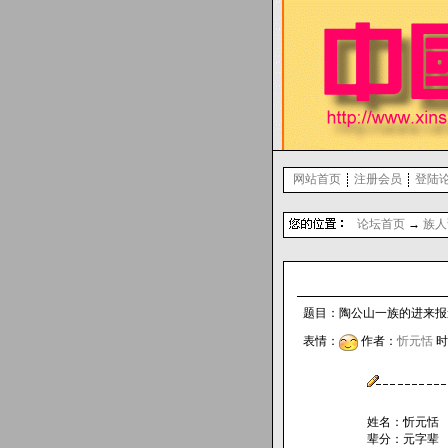
网站首页
注册会员
登陆
论坛首页
→
族人
题目：陶公山一族的进来报道 
表情：
作者：
忻元恬
时间
姓名：忻元恬
辈分：元字辈