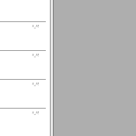
^_^!
^_^!
^_^!
^_^!